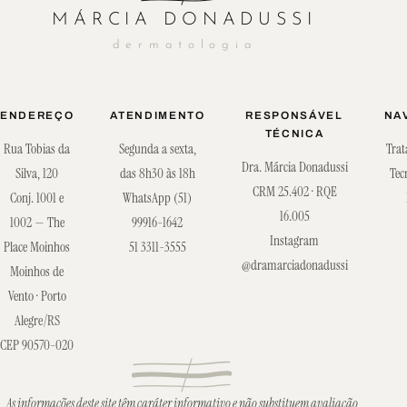
MÁRCIA DONADUSSI
dermatologia
ENDEREÇO
ATENDIMENTO
RESPONSÁVEL
NA
TÉCNICA
Rua Tobias da
Segunda a sexta,
Tra
Dra. Márcia Donadussi
Silva, 120
das 8h30 às 18h
Tec
CRM 25.402 · RQE
Conj. 1001 e
WhatsApp (51)
16.005
1002 — The
99916-1642
Instagram
Place Moinhos
51 3311-3555
@dramarciadonadussi
Moinhos de
Vento · Porto
Alegre/RS
CEP 90570-020
As informações deste site têm caráter informativo e não substituem avaliação